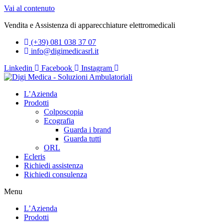
Vai al contenuto
Vendita e Assistenza di apparecchiature elettromedicali
(+39) 081 038 37 07
info@digimedicasrl.it
Linkedin
Facebook
Instagram
L’Azienda
Prodotti
Colposcopia
Ecografia
Guarda i brand
Guarda tutti
ORL
Ecleris
Richiedi assistenza
Richiedi consulenza
Menu
L’Azienda
Prodotti